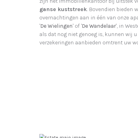
zijn het immobiliënkantoor bij uitstek v
ganse kuststreek
. Bovendien bieden w
overnachtingen aan in één van onze apa
'
De Wielingen
' of '
De Wandelaar
', in Wes
als dat nog niet genoeg is, kunnen wij u 
verzekeringen aanbieden omtrent uw w