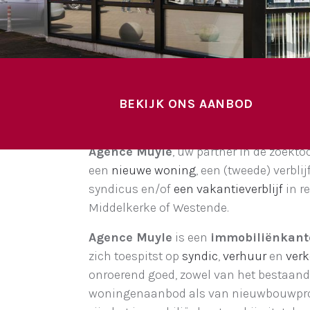
BEKIJK ONS AANBOD
Agence Muyle
, uw partner in de zoekto
een
nieuwe woning
, een (tweede) verblij
syndicus en/of
een vakantieverblijf
in r
Middelkerke of Westende.
Agence Muyle
is een
immobiliënkan
zich toespitst op
syndic
,
verhuur
en
ver
onroerend goed, zowel van het bestaan
woningenaanbod als van nieuwbouwproj