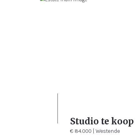
20 m²
20 m²
Studio te koop
€ 84.000 | Westende