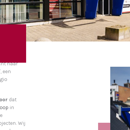
cht naar
f, een
egio
toor
dat
koop
in
de
ecten. Wij