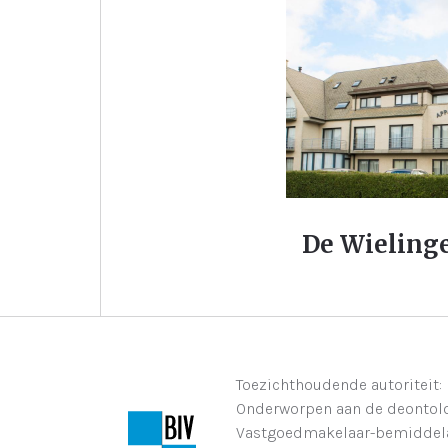
De Wieling
Toezichthoudende autoriteit:
Onderworpen aan de deontolo
Vastgoedmakelaar-bemiddelaar