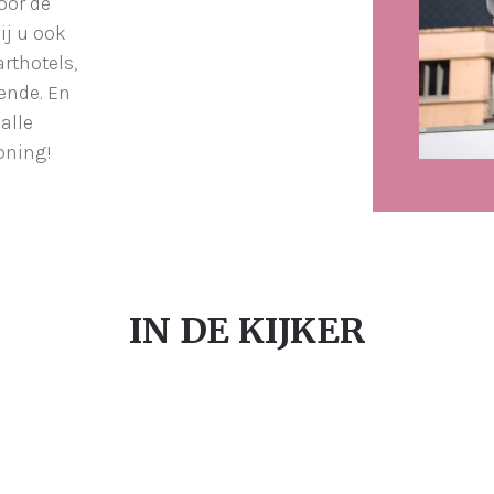
oor de
ij u ook
rthotels,
tende. En
alle
oning!
IN DE KIJKER