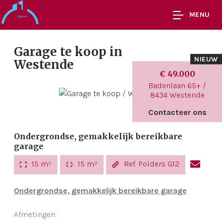
MENU
Garage te koop
in
NIEUW
Westende
€ 49.000
Badenlaan 65+ /
8434 Westende
Contacteer ons
Ondergrondse, gemakkelijk bereikbare
garage
15 m²
15 m²
Ref. Polders G12
Ondergrondse, gemakkelijk bereikbare garage
Afmetingen: