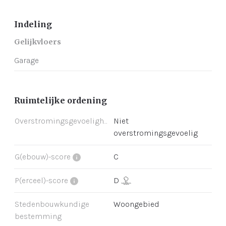
Indeling
Gelijkvloers
Garage
Ruimtelijke ordening
Overstromingsgevoeligheid
Niet
overstromingsgevoelig
G(ebouw)-score
C
P(erceel)-score
D
Stedenbouwkundige
Woongebied
bestemming