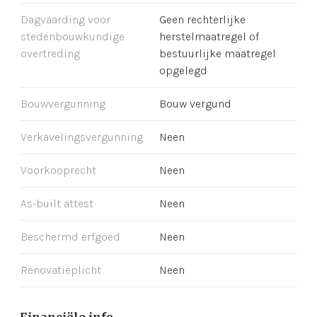
Dagvaarding voor
Geen rechterlijke
stedenbouwkundige
herstelmaatregel of
overtreding
bestuurlijke maatregel
opgelegd
Bouwvergunning
Bouw vergund
Verkavelingsvergunning
Neen
Voorkooprecht
Neen
As-built attest
Neen
Beschermd erfgoed
Neen
Renovatieplicht
Neen
Financiële info