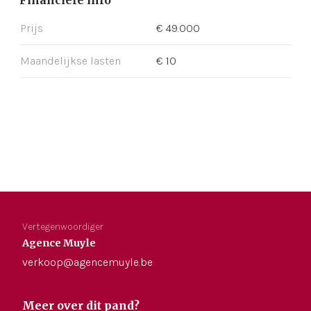
Prijs
€ 49.000
Maandelijkse lasten
€ 10
Vertegenwoordiger
Agence Muyle
verkoop@agencemuyle.be
Meer over dit pand?