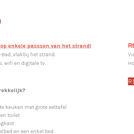
1
R
op enkele passsen van het strand!
ad, vlakbij het strand.
Vi
wifi en digitale tv.
Ho
R
rekkelijk?
ste keuken met grote eettafel
n toilet
gkast
lbed en een enkel bed