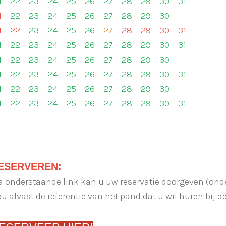
1
22
23
24
25
26
27
28
29
30
31
1
22
23
24
25
26
27
28
29
30
1
22
23
24
25
26
27
28
29
30
31
1
22
23
24
25
26
27
28
29
30
31
1
22
23
24
25
26
27
28
29
30
1
22
23
24
25
26
27
28
29
30
31
1
22
23
24
25
26
27
28
29
30
1
22
23
24
25
26
27
28
29
30
31
ESERVEREN:
a onderstaande link kan u uw reservatie doorgeven (on
u alvast de referentie van het pand dat u wil huren bij d