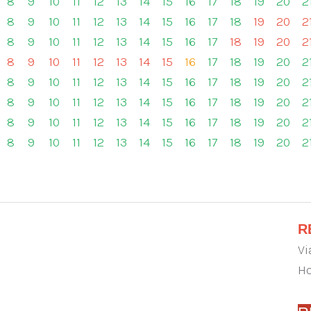
8
9
10
11
12
13
14
15
16
17
18
19
20
2
8
9
10
11
12
13
14
15
16
17
18
19
20
2
8
9
10
11
12
13
14
15
16
17
18
19
20
2
8
9
10
11
12
13
14
15
16
17
18
19
20
2
8
9
10
11
12
13
14
15
16
17
18
19
20
2
8
9
10
11
12
13
14
15
16
17
18
19
20
2
8
9
10
11
12
13
14
15
16
17
18
19
20
2
8
9
10
11
12
13
14
15
16
17
18
19
20
2
R
Vi
Ho