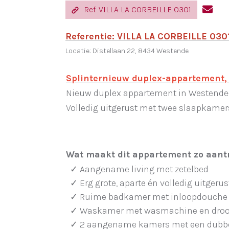
Ref. VILLA LA CORBEILLE 0301
Referentie: VILLA LA CORBEILLE 030
Locatie: Distellaan 22, 8434 Westende
Splinternieuw duplex-appartement, 
Nieuw duplex appartement in Westende-B
Volledig uitgerust met twee slaapkamers, 
Wat maakt dit appartement zo aant
✓ Aangename living met zetelbed
✓ Erg grote, aparte én volledig uitgeru
✓ Ruime badkamer met inloopdouche e
✓ Waskamer met wasmachine en droo
✓ 2 aangename kamers met een dubbe