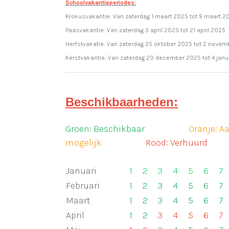
Schoolvakantieperiodes:
Krokusvakantie: Van zaterdag 1 maart 2025 tot 9 maart 2
Paasvakantie: Van zaterdag 5 april 2025 tot 21 april 2025
Herfstvakatie: Van zaterdag 25 oktober 2025 tot 2 nove
Kerstvakantie: Van zaterdag 20 december 2025 tot 4 janu
TESKT
Beschikbaarheden:
Groen: Beschikbaar
-------------
Oranje: A
mogelijk
-------------
Rood: Verhuurd
***
Januari
1
2
3
4
5
6
7
Februari
1
2
3
4
5
6
7
Maart
1
2
3
4
5
6
7
April
1
2
3
4
5
6
7