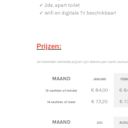
✓ 2de, apart toilet
✓ Wifi en digitale TV beschikbaar!
Prijzen:
De hieronder vermelde prijzen zijn telkens per nacht, exclusief
MAAND
JANUARI
FEBR
€ 84,00
€ 8
13 nachten of minder
€ 73,20
€ 7
14 nachten of meer
MAAND
JULI
AUGU