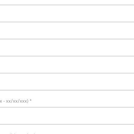
x - xx/xx/xxx)
*