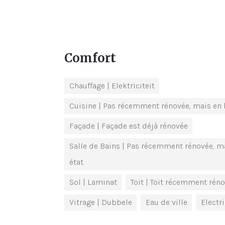
Comfort
Chauffage
| Elektriciteit
Cuisine
| Pas récemment rénovée, mais en 
Façade
| Façade est déjà rénovée
Salle de Bains
| Pas récemment rénovée, m
état.
Sol
| Laminat
Toit
| Toit récemment rén
Vitrage
| Dubbele
Eau de ville
Electri