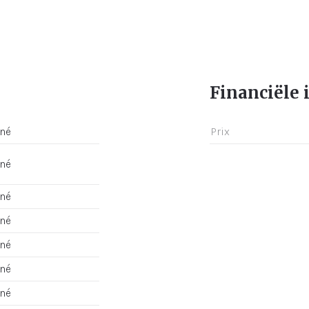
Financiële 
gné
Prix
gné
gné
gné
gné
gné
gné