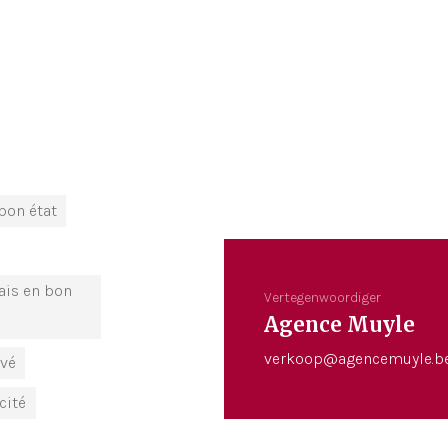
bon état
ais en bon
Vertegenwoordiger
Agence Muyle
verkoop@agencemuyle.b
ové
cité