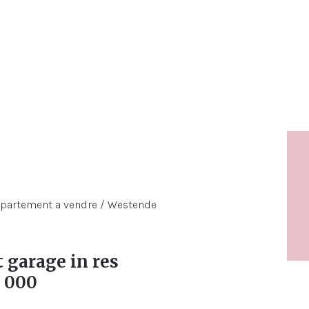
 garage in res
0 000