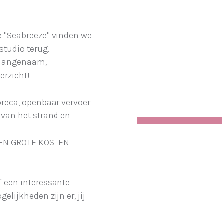
ie "Seabreeze" vinden we
studio terug.
n aangenaam,
erzicht!
horeca, openbaar vervoer
van het strand en
GEEN GROTE KOSTEN
of een interessante
elijkheden zijn er, jij